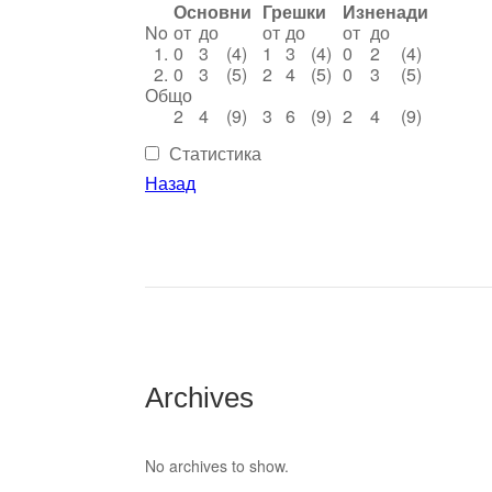
Основни
Грешки
Изненади
No
от
до
от
до
от
до
1.
0
3
(4)
1
3
(4)
0
2
(4)
2.
0
3
(5)
2
4
(5)
0
3
(5)
Общо
2
4
(9)
3
6
(9)
2
4
(9)
Статистика
Назад
Archives
No archives to show.