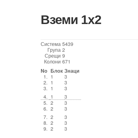
Skip
to
Вземи 1х2
content
Система
5439
Група
2
Срещи
9
Колони
671
No
Блок
Знаци
1.
1
3
2.
1
3
3.
1
3
4.
1
3
5.
2
3
6.
2
3
7.
2
3
8.
2
3
9.
2
3