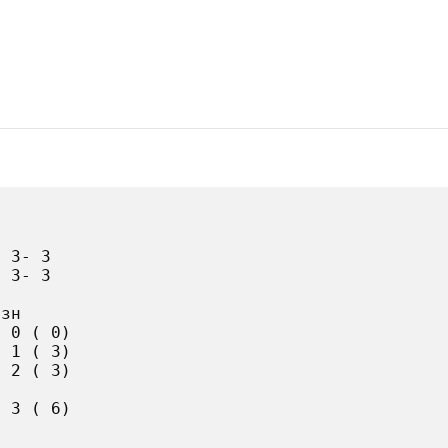
 3- 3

 3- 3

зн

 0 ( 0)

 1 ( 3)

 2 ( 3)

 3 ( 6)
