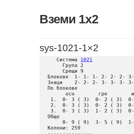
Skip
to
Вземи 1х2
content
sys-1021-1×2
   Система 
1021
     Група 2

     Срещи 9

Блокове  1- 1- 1- 2- 2- 2- 3-
Знаци    2- 2- 2- 3- 3- 3- 3-
По блокове

      осн        гре        и
 1.  0- 3 ( 3)  0- 2 ( 3)  0-
 2.  0- 3 ( 3)  0- 2 ( 3)  0-
 3.  0- 3 ( 3)  1- 2 ( 3)  0-
Общо

     0- 9 ( 9)  3- 5 ( 9)  1-
Колони: 259
