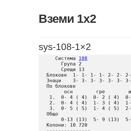
Skip
to
Вземи 1х2
content
sys-108-1×2
   Система 
108
     Група 2

     Срещи 13

Блокове  1- 1- 1- 1- 2- 2- 2-
Знаци    3- 3- 3- 3- 3- 3- 3-
По блокове

      осн        гре        и
 1.  0- 4 ( 4)  0- 2 ( 4)  0-
 2.  0- 4 ( 4)  1- 3 ( 4)  1-
 3.  0- 5 ( 5)  1- 4 ( 5)  2-
Общо

     0-13 (13)  5- 9 (13)  5-
Колони: 10 720
