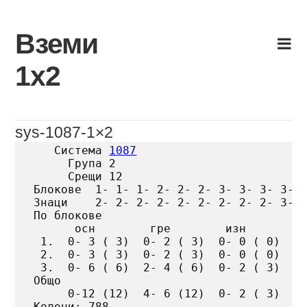
Skip
to
Вземи
content
1х2
sys-1087-1×2
   Система 
1087
     Група 2

     Срещи 12

Блокове  1- 1- 1- 2- 2- 2- 3- 3- 3- 3- 3
Знаци    2- 2- 2- 2- 2- 2- 2- 2- 2- 3- 3
По блокове

      осн        гре        изн

 1.  0- 3 ( 3)  0- 2 ( 3)  0- 0 ( 0)

 2.  0- 3 ( 3)  0- 2 ( 3)  0- 0 ( 0)

 3.  0- 6 ( 6)  2- 4 ( 6)  0- 2 ( 3)

Общо

     0-12 (12)  4- 6 (12)  0- 2 ( 3)

Колони: 788
