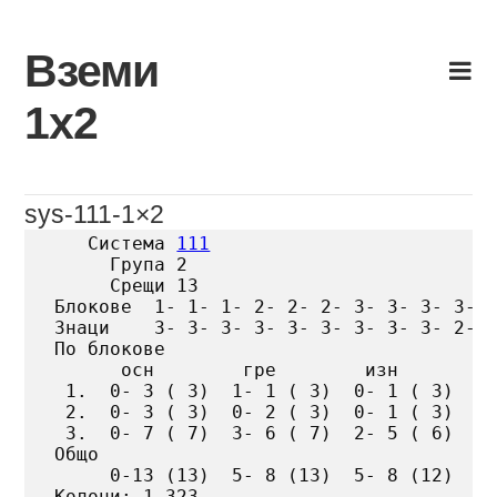
Skip
to
Вземи
content
1х2
sys-111-1×2
   Система 
111
     Група 2

     Срещи 13

Блокове  1- 1- 1- 2- 2- 2- 3- 3- 3- 3- 3
Знаци    3- 3- 3- 3- 3- 3- 3- 3- 3- 2- 3
По блокове

      осн        гре        изн

 1.  0- 3 ( 3)  1- 1 ( 3)  0- 1 ( 3)

 2.  0- 3 ( 3)  0- 2 ( 3)  0- 1 ( 3)

 3.  0- 7 ( 7)  3- 6 ( 7)  2- 5 ( 6)

Общо

     0-13 (13)  5- 8 (13)  5- 8 (12)

Колони: 1 323
