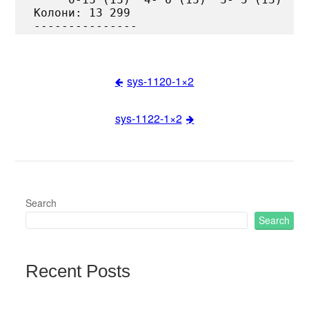
Колони: 13 299

sys-1120-1×2
Post
sys-1122-1×2
navigation
Search
Search
Recent Posts