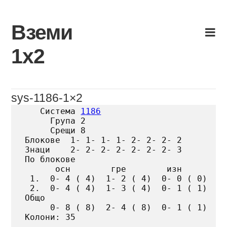
Skip
to
Вземи
content
1х2
sys-1186-1×2
   Система 
1186
     Група 2

     Срещи 8

Блокове  1- 1- 1- 1- 2- 2- 2- 2

Знаци    2- 2- 2- 2- 2- 2- 2- 3

По блокове

      осн        гре        изн

 1.  0- 4 ( 4)  1- 2 ( 4)  0- 0 ( 0)

 2.  0- 4 ( 4)  1- 3 ( 4)  0- 1 ( 1)

Общо

     0- 8 ( 8)  2- 4 ( 8)  0- 1 ( 1)

Колони: 35
