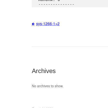
sys-1266-1×2
Post
navigation
Archives
No archives to show.