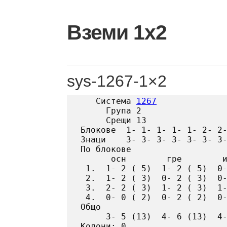
Skip
to
Вземи 1х2
content
sys-1267-1×2
   Система 
1267
     Група 2

     Срещи 13

Блокове  1- 1- 1- 1- 1- 2- 2-
Знаци    3- 3- 3- 3- 3- 3- 3-
По блокове

      осн        гре        и
 1.  1- 2 ( 5)  1- 2 ( 5)  0-
 2.  1- 2 ( 3)  0- 2 ( 3)  0-
 3.  2- 2 ( 3)  1- 2 ( 3)  1-
 4.  0- 0 ( 2)  0- 2 ( 2)  0-
Общо

     3- 5 (13)  4- 6 (13)  4-
Колони: 0
