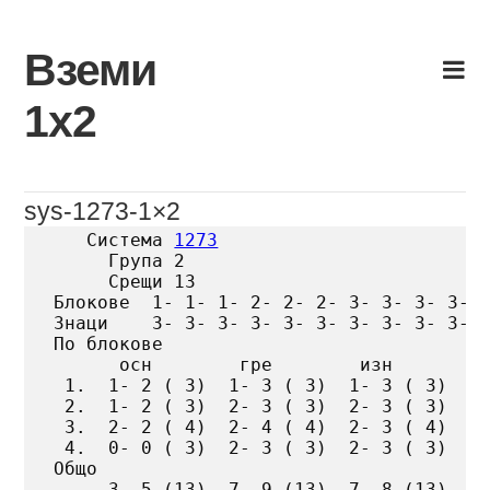
Skip
to
Вземи
content
1х2
sys-1273-1×2
   Система 
1273
     Група 2

     Срещи 13

Блокове  1- 1- 1- 2- 2- 2- 3- 3- 3- 3- 4
Знаци    3- 3- 3- 3- 3- 3- 3- 3- 3- 3- 3
По блокове

      осн        гре        изн

 1.  1- 2 ( 3)  1- 3 ( 3)  1- 3 ( 3)

 2.  1- 2 ( 3)  2- 3 ( 3)  2- 3 ( 3)

 3.  2- 2 ( 4)  2- 4 ( 4)  2- 3 ( 4)

 4.  0- 0 ( 3)  2- 3 ( 3)  2- 3 ( 3)

Общо

     3- 5 (13)  7- 9 (13)  7- 8 (13)
