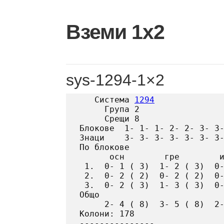
Skip
to
Вземи 1х2
content
sys-1294-1×2
   Система 
1294
     Група 2

     Срещи 8

Блокове  1- 1- 1- 2- 2- 3- 3-
Знаци    3- 3- 3- 3- 3- 3- 3-
По блокове

      осн        гре        и
 1.  0- 1 ( 3)  1- 2 ( 3)  0-
 2.  0- 2 ( 2)  0- 2 ( 2)  0-
 3.  0- 2 ( 3)  1- 3 ( 3)  0-
Общо

     2- 4 ( 8)  3- 5 ( 8)  2-
Колони: 178
