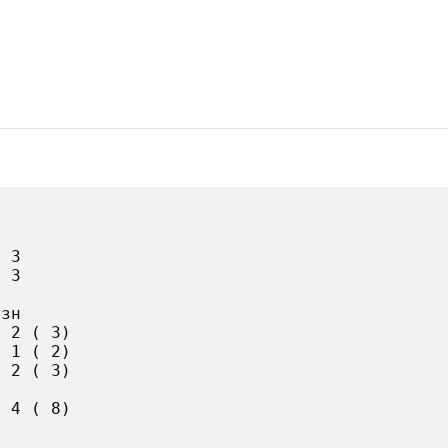
 3

 3

зн

 2 ( 3)

 1 ( 2)

 2 ( 3)

 4 ( 8)
