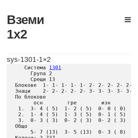
Skip
to
Вземи
content
1х2
sys-1301-1×2
   Система 
1301
     Група 2

     Срещи 13

Блокове  1- 1- 1- 1- 1- 2- 2- 2- 2- 2- 3
Знаци    2- 2- 2- 2- 2- 3- 3- 3- 3- 3- 3
По блокове

      осн        гре        изн

 1.  3- 4 ( 5)  1- 2 ( 5)  0- 0 ( 0)

 2.  1- 4 ( 5)  1- 3 ( 5)  0- 1 ( 5)

 3.  0- 3 ( 3)  0- 2 ( 3)  0- 2 ( 3)

Общо

     5- 7 (13)  3- 5 (13)  0- 3 ( 8)

Колони: 2 737
