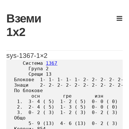
Skip
to
Вземи
content
1х2
sys-1367-1×2
   Система 
1367
     Група 2

     Срещи 13

Блокове  1- 1- 1- 1- 1- 2- 2- 2- 2- 2- 3
Знаци    2- 2- 2- 2- 2- 2- 2- 2- 2- 2- 3
По блокове

      осн        гре        изн

 1.  3- 4 ( 5)  1- 2 ( 5)  0- 0 ( 0)

 2.  2- 4 ( 5)  1- 3 ( 5)  0- 0 ( 0)

 3.  0- 2 ( 3)  1- 2 ( 3)  0- 2 ( 3)

Общо

     5- 9 (13)  4- 6 (13)  0- 2 ( 3)

Колони: 854
