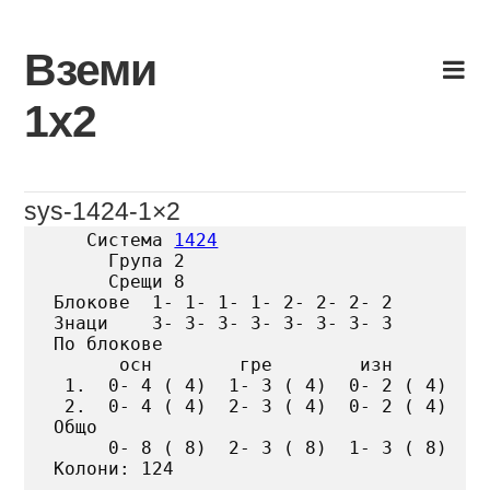
Skip
to
Вземи
content
1х2
sys-1424-1×2
   Система 
1424
     Група 2

     Срещи 8

Блокове  1- 1- 1- 1- 2- 2- 2- 2

Знаци    3- 3- 3- 3- 3- 3- 3- 3

По блокове

      осн        гре        изн

 1.  0- 4 ( 4)  1- 3 ( 4)  0- 2 ( 4)

 2.  0- 4 ( 4)  2- 3 ( 4)  0- 2 ( 4)

Общо

     0- 8 ( 8)  2- 3 ( 8)  1- 3 ( 8)

Колони: 124
