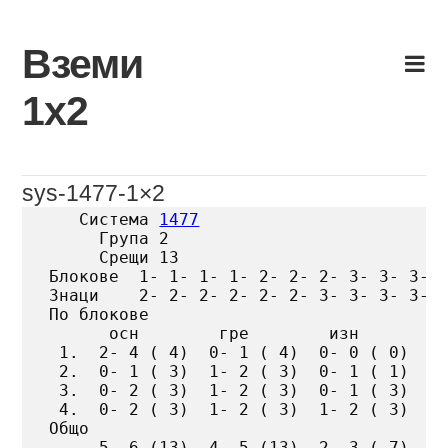
Skip
to
Вземи
content
1х2
sys-1477-1×2
   Система 
1477
     Група 2

     Срещи 13

Блокове  1- 1- 1- 1- 2- 2- 2- 3- 3- 3- 4
Знаци    2- 2- 2- 2- 2- 2- 3- 3- 3- 3- 3
По блокове

      осн        гре        изн

 1.  2- 4 ( 4)  0- 1 ( 4)  0- 0 ( 0)

 2.  0- 1 ( 3)  1- 2 ( 3)  0- 1 ( 1)

 3.  0- 2 ( 3)  1- 2 ( 3)  0- 1 ( 3)

 4.  0- 2 ( 3)  1- 2 ( 3)  1- 2 ( 3)

Общо

     5- 6 (13)  4- 5 (13)  2- 3 ( 7)
