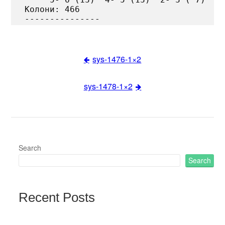
Колони: 466

sys-1476-1×2
Post
sys-1478-1×2
navigation
Search
Search
Recent Posts