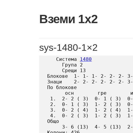
Skip
to
Вземи 1х2
content
sys-1480-1×2
   Система 
1480
     Група 2

     Срещи 13

Блокове  1- 1- 1- 2- 2- 2- 3-
Знаци    2- 2- 2- 2- 2- 2- 3-
По блокове

      осн        гре        и
 1.  2- 2 ( 3)  0- 1 ( 3)  0-
 2.  0- 1 ( 3)  1- 2 ( 3)  0-
 3.  0- 2 ( 4)  1- 2 ( 4)  1-
 4.  0- 2 ( 3)  1- 2 ( 3)  1-
Общо

     3- 6 (13)  4- 5 (13)  2-
Колони: 426
