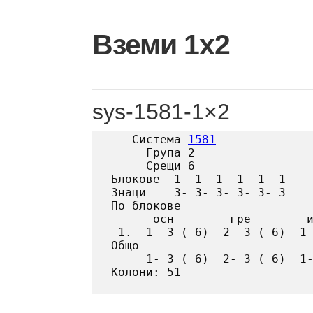
Skip
to
Вземи 1х2
content
sys-1581-1×2
   Система 
1581
     Група 2

     Срещи 6

Блокове  1- 1- 1- 1- 1- 1

Знаци    3- 3- 3- 3- 3- 3

По блокове

      осн        гре        и
 1.  1- 3 ( 6)  2- 3 ( 6)  1-
Общо

     1- 3 ( 6)  2- 3 ( 6)  1-
Колони: 51
