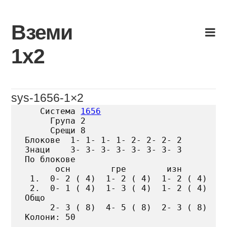
Skip
to
Вземи
content
1х2
sys-1656-1×2
   Система 
1656
     Група 2

     Срещи 8

Блокове  1- 1- 1- 1- 2- 2- 2- 2

Знаци    3- 3- 3- 3- 3- 3- 3- 3

По блокове

      осн        гре        изн

 1.  0- 2 ( 4)  1- 2 ( 4)  1- 2 ( 4)

 2.  0- 1 ( 4)  1- 3 ( 4)  1- 2 ( 4)

Общо

     2- 3 ( 8)  4- 5 ( 8)  2- 3 ( 8)

Колони: 50
