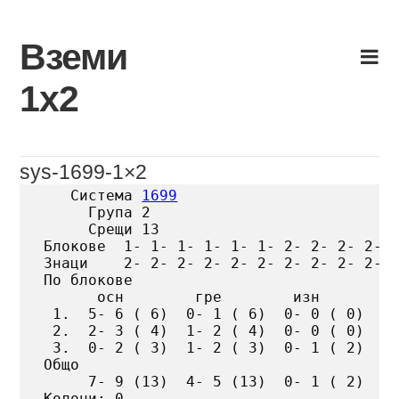
Skip
to
Вземи
content
1х2
sys-1699-1×2
   Система 
1699
     Група 2

     Срещи 13

Блокове  1- 1- 1- 1- 1- 1- 2- 2- 2- 2- 3
Знаци    2- 2- 2- 2- 2- 2- 2- 2- 2- 2- 2
По блокове

      осн        гре        изн

 1.  5- 6 ( 6)  0- 1 ( 6)  0- 0 ( 0)

 2.  2- 3 ( 4)  1- 2 ( 4)  0- 0 ( 0)

 3.  0- 2 ( 3)  1- 2 ( 3)  0- 1 ( 2)

Общо

     7- 9 (13)  4- 5 (13)  0- 1 ( 2)

Колони: 0
