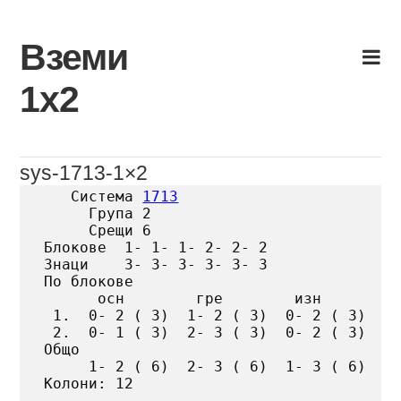
Skip
to
Вземи
content
1х2
sys-1713-1×2
   Система 
1713
     Група 2

     Срещи 6

Блокове  1- 1- 1- 2- 2- 2

Знаци    3- 3- 3- 3- 3- 3

По блокове

      осн        гре        изн

 1.  0- 2 ( 3)  1- 2 ( 3)  0- 2 ( 3)

 2.  0- 1 ( 3)  2- 3 ( 3)  0- 2 ( 3)

Общо

     1- 2 ( 6)  2- 3 ( 6)  1- 3 ( 6)

Колони: 12
