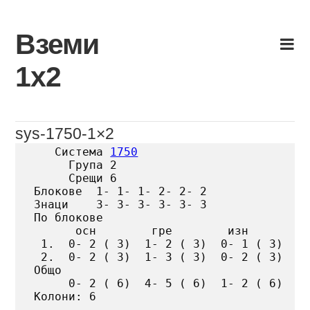
Skip
to
Вземи
content
1х2
sys-1750-1×2
   Система 
1750
     Група 2

     Срещи 6

Блокове  1- 1- 1- 2- 2- 2

Знаци    3- 3- 3- 3- 3- 3

По блокове

      осн        гре        изн

 1.  0- 2 ( 3)  1- 2 ( 3)  0- 1 ( 3)

 2.  0- 2 ( 3)  1- 3 ( 3)  0- 2 ( 3)

Общо

     0- 2 ( 6)  4- 5 ( 6)  1- 2 ( 6)

Колони: 6
