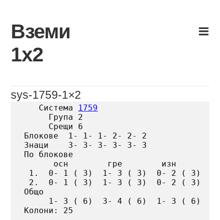
Skip
to
Вземи
content
1х2
sys-1759-1×2
   Система 
1759
     Група 2

     Срещи 6

Блокове  1- 1- 1- 2- 2- 2

Знаци    3- 3- 3- 3- 3- 3

По блокове

      осн        гре        изн

 1.  0- 1 ( 3)  1- 3 ( 3)  0- 2 ( 3)

 2.  0- 1 ( 3)  1- 3 ( 3)  0- 2 ( 3)

Общо

     1- 3 ( 6)  3- 4 ( 6)  1- 3 ( 6)

Колони: 25
