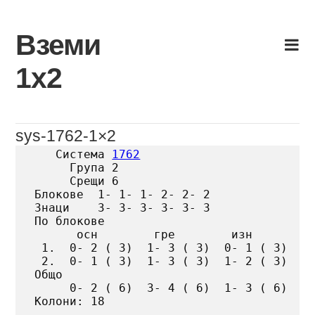
Skip
to
Вземи
content
1х2
sys-1762-1×2
   Система 
1762
     Група 2

     Срещи 6

Блокове  1- 1- 1- 2- 2- 2

Знаци    3- 3- 3- 3- 3- 3

По блокове

      осн        гре        изн

 1.  0- 2 ( 3)  1- 3 ( 3)  0- 1 ( 3)

 2.  0- 1 ( 3)  1- 3 ( 3)  1- 2 ( 3)

Общо

     0- 2 ( 6)  3- 4 ( 6)  1- 3 ( 6)

Колони: 18
