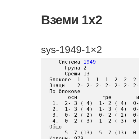
Skip
to
Вземи 1х2
content
sys-1949-1×2
   Система 
1949
     Група 2

     Срещи 13

Блокове  1- 1- 1- 1- 2- 2- 2-
Знаци    2- 2- 2- 2- 2- 2- 2-
По блокове

      осн        гре        и
 1.  2- 3 ( 4)  1- 2 ( 4)  0-
 2.  1- 3 ( 4)  1- 3 ( 4)  0-
 3.  0- 2 ( 2)  0- 2 ( 2)  0-
 4.  0- 2 ( 3)  1- 2 ( 3)  0-
Общо

     5- 7 (13)  5- 7 (13)  0-
Колони: 978
