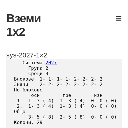
Skip
to
Вземи
content
1х2
sys-2027-1×2
   Система 
2027
     Група 2

     Срещи 8

Блокове  1- 1- 1- 1- 2- 2- 2- 2

Знаци    2- 2- 2- 2- 2- 2- 2- 2

По блокове

      осн        гре        изн

 1.  1- 3 ( 4)  1- 3 ( 4)  0- 0 ( 0)

 2.  1- 3 ( 4)  1- 3 ( 4)  0- 0 ( 0)

Общо

     3- 5 ( 8)  2- 5 ( 8)  0- 0 ( 0)

Колони: 29
