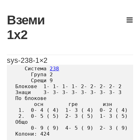
Skip
to
Вземи
content
1х2
sys-238-1×2
   Система 
238
     Група 2

     Срещи 9

Блокове  1- 1- 1- 1- 2- 2- 2- 2- 2

Знаци    3- 3- 3- 3- 3- 3- 3- 3- 3

По блокове

      осн        гре        изн

 1.  0- 4 ( 4)  1- 3 ( 4)  0- 2 ( 4)

 2.  0- 5 ( 5)  2- 3 ( 5)  1- 3 ( 5)

Общо

     0- 9 ( 9)  4- 5 ( 9)  2- 3 ( 9)

Колони: 424
