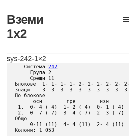
Skip
to
Вземи
content
1х2
sys-242-1×2
   Система 
242
     Група 2

     Срещи 11

Блокове  1- 1- 1- 1- 2- 2- 2- 2- 2- 2- 2
Знаци    3- 3- 3- 3- 3- 3- 3- 3- 3- 3- 3
По блокове

      осн        гре        изн

 1.  0- 4 ( 4)  1- 2 ( 4)  0- 1 ( 4)

 2.  0- 7 ( 7)  3- 4 ( 7)  2- 3 ( 7)

Общо

     0-11 (11)  4- 4 (11)  2- 4 (11)

Колони: 1 053
