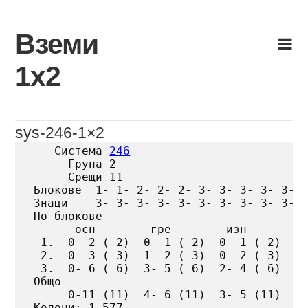
Skip
to
Вземи
content
1х2
sys-246-1×2
   Система 
246
     Група 2

     Срещи 11

Блокове  1- 1- 2- 2- 2- 3- 3- 3- 3- 3- 3
Знаци    3- 3- 3- 3- 3- 3- 3- 3- 3- 3- 3
По блокове

      осн        гре        изн

 1.  0- 2 ( 2)  0- 1 ( 2)  0- 1 ( 2)

 2.  0- 3 ( 3)  1- 2 ( 3)  0- 2 ( 3)

 3.  0- 6 ( 6)  3- 5 ( 6)  2- 4 ( 6)

Общо

     0-11 (11)  4- 6 (11)  3- 5 (11)

Колони: 1 577
