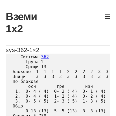
Skip
to
Вземи
content
1х2
sys-362-1×2
   Система 
362
     Група 2

     Срещи 13

Блокове  1- 1- 1- 1- 2- 2- 2- 2- 3- 3- 3
Знаци    3- 3- 3- 3- 3- 3- 3- 3- 3- 3- 3
По блокове

      осн        гре        изн

 1.  0- 4 ( 4)  0- 2 ( 4)  0- 1 ( 4)

 2.  0- 4 ( 4)  1- 2 ( 4)  0- 2 ( 4)

 3.  0- 5 ( 5)  2- 3 ( 5)  1- 3 ( 5)

Общо

     0-13 (13)  5- 5 (13)  3- 3 (13)

Колони: 5 789
