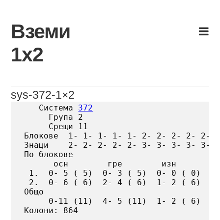
Skip
to
Вземи
content
1х2
sys-372-1×2
   Система 
372
     Група 2

     Срещи 11

Блокове  1- 1- 1- 1- 1- 2- 2- 2- 2- 2- 2
Знаци    2- 2- 2- 2- 2- 3- 3- 3- 3- 3- 3
По блокове

      осн        гре        изн

 1.  0- 5 ( 5)  0- 3 ( 5)  0- 0 ( 0)

 2.  0- 6 ( 6)  2- 4 ( 6)  1- 2 ( 6)

Общо

     0-11 (11)  4- 5 (11)  1- 2 ( 6)

Колони: 864
