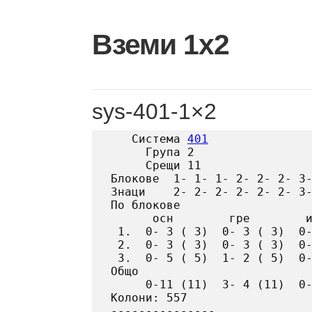
Skip
to
Вземи 1х2
content
sys-401-1×2
   Система 
401
     Група 2

     Срещи 11

Блокове  1- 1- 1- 2- 2- 2- 3-
Знаци    2- 2- 2- 2- 2- 2- 3-
По блокове

      осн        гре        и
 1.  0- 3 ( 3)  0- 3 ( 3)  0-
 2.  0- 3 ( 3)  0- 3 ( 3)  0-
 3.  0- 5 ( 5)  1- 2 ( 5)  0-
Общо

     0-11 (11)  3- 4 (11)  0-
Колони: 557
