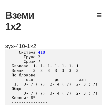
Skip
to
Вземи
content
1х2
sys-410-1×2
   Система 
410
     Група 2

     Срещи 7

Блокове  1- 1- 1- 1- 1- 1- 1

Знаци    3- 3- 3- 3- 3- 3- 3

По блокове

      осн        гре        изн

 1.  0- 7 ( 7)  2- 4 ( 7)  2- 3 ( 7)

Общо

     0- 7 ( 7)  3- 4 ( 7)  2- 3 ( 7)

Колони: 85
