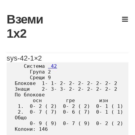
Skip
to
Вземи
content
1х2
sys-42-1×2
   Система 
 42
     Група 2

     Срещи 9

Блокове  1- 1- 2- 2- 2- 2- 2- 2- 2

Знаци    2- 3- 3- 2- 2- 2- 2- 2- 2

По блокове

      осн        гре        изн

 1.  0- 2 ( 2)  0- 2 ( 2)  0- 1 ( 1)

 2.  0- 7 ( 7)  0- 6 ( 7)  0- 1 ( 1)

Общо

     0- 9 ( 9)  0- 7 ( 9)  0- 2 ( 2)

Колони: 146
