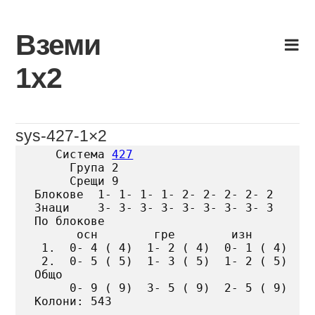
Skip
to
Вземи
content
1х2
sys-427-1×2
   Система 
427
     Група 2

     Срещи 9

Блокове  1- 1- 1- 1- 2- 2- 2- 2- 2

Знаци    3- 3- 3- 3- 3- 3- 3- 3- 3

По блокове

      осн        гре        изн

 1.  0- 4 ( 4)  1- 2 ( 4)  0- 1 ( 4)

 2.  0- 5 ( 5)  1- 3 ( 5)  1- 2 ( 5)

Общо

     0- 9 ( 9)  3- 5 ( 9)  2- 5 ( 9)

Колони: 543
