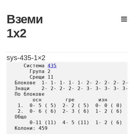
Skip
to
Вземи
content
1х2
sys-435-1×2
   Система 
435
     Група 2

     Срещи 11

Блокове  1- 1- 1- 1- 1- 2- 2- 2- 2- 2- 2
Знаци    2- 2- 2- 2- 2- 3- 3- 3- 3- 3- 3
По блокове

      осн        гре        изн

 1.  0- 5 ( 5)  2- 2 ( 5)  0- 0 ( 0)

 2.  0- 6 ( 6)  2- 3 ( 6)  1- 2 ( 6)

Общо

     0-11 (11)  4- 5 (11)  1- 2 ( 6)

Колони: 459
