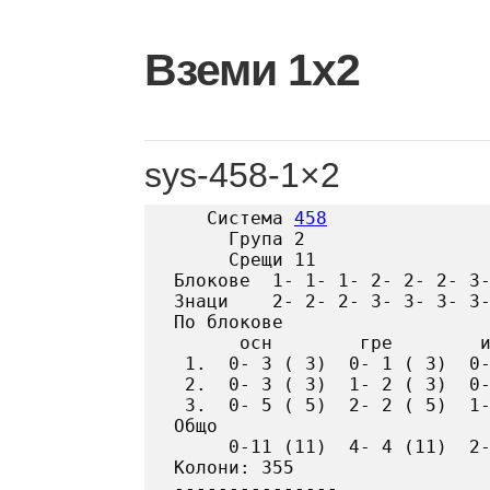
Skip
to
Вземи 1х2
content
sys-458-1×2
   Система 
458
     Група 2

     Срещи 11

Блокове  1- 1- 1- 2- 2- 2- 3-
Знаци    2- 2- 2- 3- 3- 3- 3-
По блокове

      осн        гре        и
 1.  0- 3 ( 3)  0- 1 ( 3)  0-
 2.  0- 3 ( 3)  1- 2 ( 3)  0-
 3.  0- 5 ( 5)  2- 2 ( 5)  1-
Общо

     0-11 (11)  4- 4 (11)  2-
Колони: 355
