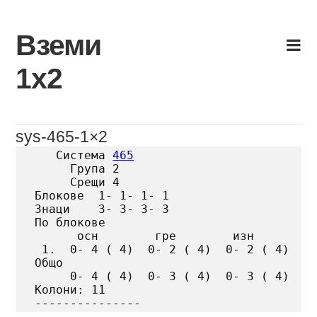
Skip
to
Вземи
content
1х2
sys-465-1×2
   Система 
465
     Група 2

     Срещи 4

Блокове  1- 1- 1- 1

Знаци    3- 3- 3- 3

По блокове

      осн        гре        изн

 1.  0- 4 ( 4)  0- 2 ( 4)  0- 2 ( 4)

Общо

     0- 4 ( 4)  0- 3 ( 4)  0- 3 ( 4)

Колони: 11
