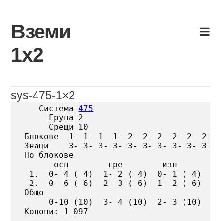
Skip
to
Вземи
content
1х2
sys-475-1×2
   Система 
475
     Група 2

     Срещи 10

Блокове  1- 1- 1- 1- 2- 2- 2- 2- 2- 2

Знаци    3- 3- 3- 3- 3- 3- 3- 3- 3- 3

По блокове

      осн        гре        изн

 1.  0- 4 ( 4)  1- 2 ( 4)  0- 1 ( 4)

 2.  0- 6 ( 6)  2- 3 ( 6)  1- 2 ( 6)

Общо

     0-10 (10)  3- 4 (10)  2- 3 (10)

Колони: 1 097
