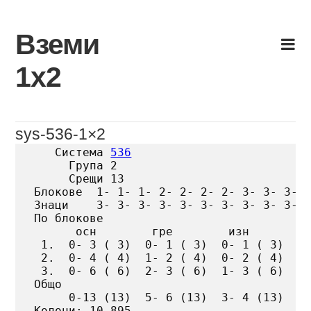
Skip
to
Вземи
content
1х2
sys-536-1×2
   Система 
536
     Група 2

     Срещи 13

Блокове  1- 1- 1- 2- 2- 2- 2- 3- 3- 3- 3
Знаци    3- 3- 3- 3- 3- 3- 3- 3- 3- 3- 3
По блокове

      осн        гре        изн

 1.  0- 3 ( 3)  0- 1 ( 3)  0- 1 ( 3)

 2.  0- 4 ( 4)  1- 2 ( 4)  0- 2 ( 4)

 3.  0- 6 ( 6)  2- 3 ( 6)  1- 3 ( 6)

Общо

     0-13 (13)  5- 6 (13)  3- 4 (13)

Колони: 10 895
