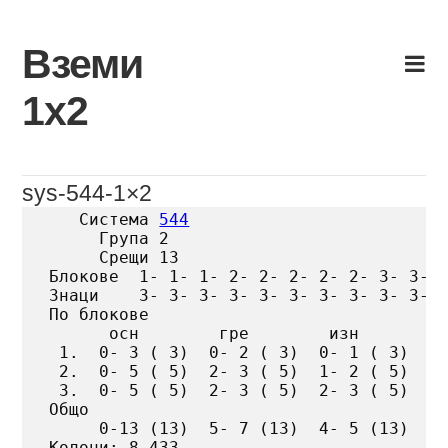
Skip
to
Вземи
content
1х2
sys-544-1×2
   Система 
544
     Група 2

     Срещи 13

Блокове  1- 1- 1- 2- 2- 2- 2- 2- 3- 3- 3
Знаци    3- 3- 3- 3- 3- 3- 3- 3- 3- 3- 3
По блокове

      осн        гре        изн

 1.  0- 3 ( 3)  0- 2 ( 3)  0- 1 ( 3)

 2.  0- 5 ( 5)  2- 3 ( 5)  1- 2 ( 5)

 3.  0- 5 ( 5)  2- 3 ( 5)  2- 3 ( 5)

Общо

     0-13 (13)  5- 7 (13)  4- 5 (13)

Колони: 8 433
