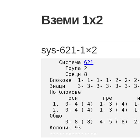
Skip
to
Вземи 1х2
content
sys-621-1×2
   Система 
621
     Група 2

     Срещи 8

Блокове  1- 1- 1- 1- 2- 2- 2-
Знаци    3- 3- 3- 3- 3- 3- 3-
По блокове

      осн        гре        и
 1.  0- 4 ( 4)  1- 3 ( 4)  1-
 2.  0- 4 ( 4)  1- 3 ( 4)  1-
Общо

     0- 8 ( 8)  4- 5 ( 8)  2-
Колони: 93
