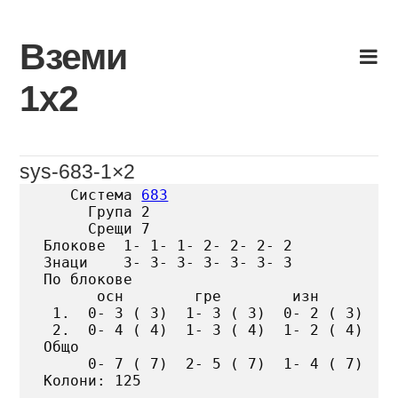
Skip
to
Вземи
content
1х2
sys-683-1×2
   Система 
683
     Група 2

     Срещи 7

Блокове  1- 1- 1- 2- 2- 2- 2

Знаци    3- 3- 3- 3- 3- 3- 3

По блокове

      осн        гре        изн

 1.  0- 3 ( 3)  1- 3 ( 3)  0- 2 ( 3)

 2.  0- 4 ( 4)  1- 3 ( 4)  1- 2 ( 4)

Общо

     0- 7 ( 7)  2- 5 ( 7)  1- 4 ( 7)

Колони: 125
