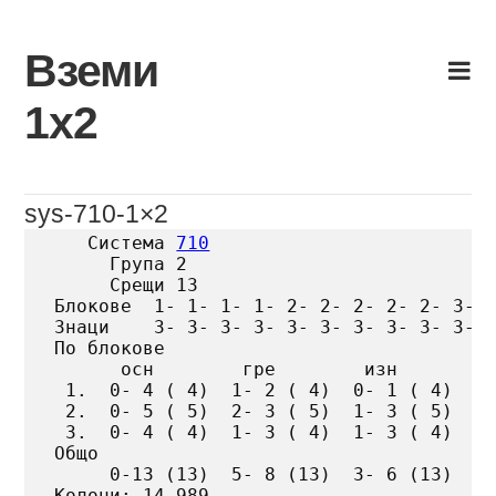
Skip
to
Вземи
content
1х2
sys-710-1×2
   Система 
710
     Група 2

     Срещи 13

Блокове  1- 1- 1- 1- 2- 2- 2- 2- 2- 3- 3
Знаци    3- 3- 3- 3- 3- 3- 3- 3- 3- 3- 3
По блокове

      осн        гре        изн

 1.  0- 4 ( 4)  1- 2 ( 4)  0- 1 ( 4)

 2.  0- 5 ( 5)  2- 3 ( 5)  1- 3 ( 5)

 3.  0- 4 ( 4)  1- 3 ( 4)  1- 3 ( 4)

Общо

     0-13 (13)  5- 8 (13)  3- 6 (13)

Колони: 14 989
