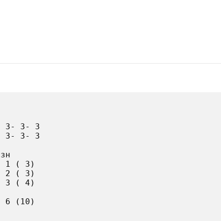
 3- 3- 3

 3- 3- 3

зн

 1 ( 3)

 2 ( 3)

 3 ( 4)

 6 (10)
