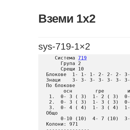
Skip
to
Вземи 1х2
content
sys-719-1×2
   Система 
719
     Група 2

     Срещи 10

Блокове  1- 1- 1- 2- 2- 2- 3-
Знаци    3- 3- 3- 3- 3- 3- 3-
По блокове

      осн        гре        и
 1.  0- 3 ( 3)  1- 2 ( 3)  0-
 2.  0- 3 ( 3)  1- 3 ( 3)  0-
 3.  0- 4 ( 4)  1- 3 ( 4)  1-
Общо

     0-10 (10)  4- 7 (10)  3-
Колони: 971
