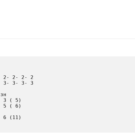
 2- 2- 2- 2

 3- 3- 3- 3

зн

 3 ( 5)

 5 ( 6)

 6 (11)
