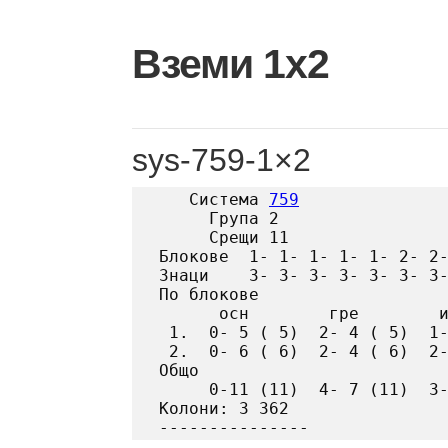
Skip
to
Вземи 1х2
content
sys-759-1×2
   Система 
759
     Група 2

     Срещи 11

Блокове  1- 1- 1- 1- 1- 2- 2-
Знаци    3- 3- 3- 3- 3- 3- 3-
По блокове

      осн        гре        и
 1.  0- 5 ( 5)  2- 4 ( 5)  1-
 2.  0- 6 ( 6)  2- 4 ( 6)  2-
Общо

     0-11 (11)  4- 7 (11)  3-
Колони: 3 362
