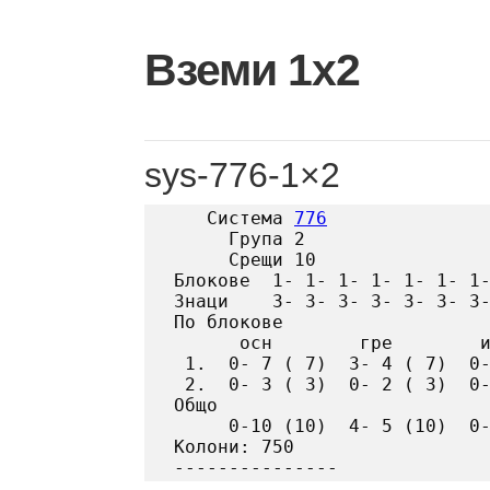
Skip
to
Вземи 1х2
content
sys-776-1×2
   Система 
776
     Група 2

     Срещи 10

Блокове  1- 1- 1- 1- 1- 1- 1-
Знаци    3- 3- 3- 3- 3- 3- 3-
По блокове

      осн        гре        и
 1.  0- 7 ( 7)  3- 4 ( 7)  0-
 2.  0- 3 ( 3)  0- 2 ( 3)  0-
Общо

     0-10 (10)  4- 5 (10)  0-
Колони: 750
