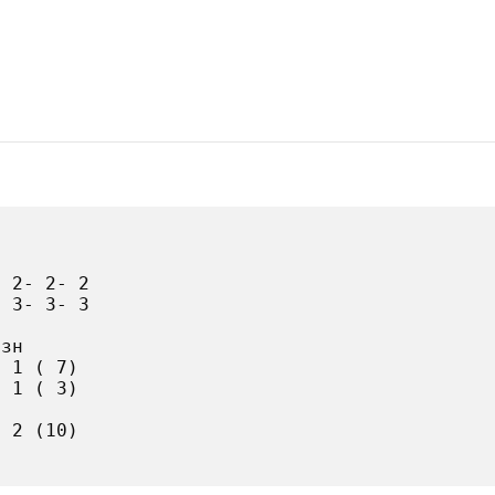
 2- 2- 2

 3- 3- 3

зн

 1 ( 7)

 1 ( 3)

 2 (10)
