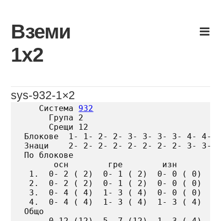
Skip
to
Вземи
content
1х2
sys-932-1×2
   Система 
932
     Група 2

     Срещи 12

Блокове  1- 1- 2- 2- 3- 3- 3- 3- 4- 4- 4
Знаци    2- 2- 2- 2- 2- 2- 2- 2- 3- 3- 3
По блокове

      осн        гре        изн

 1.  0- 2 ( 2)  0- 1 ( 2)  0- 0 ( 0)

 2.  0- 2 ( 2)  0- 1 ( 2)  0- 0 ( 0)

 3.  0- 4 ( 4)  1- 3 ( 4)  0- 0 ( 0)

 4.  0- 4 ( 4)  1- 3 ( 4)  1- 3 ( 4)

Общо

     0-12 (12)  5- 7 (12)  1- 3 ( 4)
