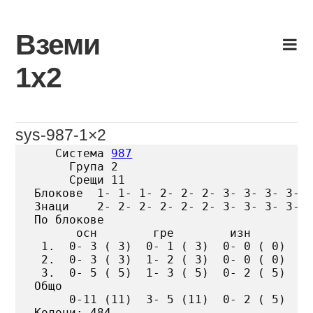
Skip
to
Вземи
content
1х2
sys-987-1×2
   Система 
987
     Група 2

     Срещи 11

Блокове  1- 1- 1- 2- 2- 2- 3- 3- 3- 3- 3
Знаци    2- 2- 2- 2- 2- 2- 3- 3- 3- 3- 3
По блокове

      осн        гре        изн

 1.  0- 3 ( 3)  0- 1 ( 3)  0- 0 ( 0)

 2.  0- 3 ( 3)  1- 2 ( 3)  0- 0 ( 0)

 3.  0- 5 ( 5)  1- 3 ( 5)  0- 2 ( 5)

Общо

     0-11 (11)  3- 5 (11)  0- 2 ( 5)

Колони: 484
