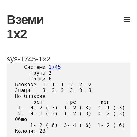
Skip
to
Вземи
content
1х2
sys-1745-1×2
   Система 
1745
     Група 2

     Срещи 6

Блокове  1- 1- 1- 2- 2- 2

Знаци    3- 3- 3- 3- 3- 3

По блокове

      осн        гре        изн

 1.  0- 2 ( 3)  1- 2 ( 3)  0- 1 ( 3)

 2.  0- 1 ( 3)  1- 2 ( 3)  0- 2 ( 3)

Общо

     1- 2 ( 6)  3- 4 ( 6)  1- 2 ( 6)

Колони: 23
