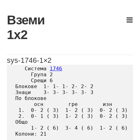
Skip
to
Вземи
content
1х2
sys-1746-1×2
   Система 
1746
     Група 2

     Срещи 6

Блокове  1- 1- 1- 2- 2- 2

Знаци    3- 3- 3- 3- 3- 3

По блокове

      осн        гре        изн

 1.  0- 2 ( 3)  1- 2 ( 3)  0- 2 ( 3)

 2.  0- 1 ( 3)  1- 2 ( 3)  0- 2 ( 3)

Общо

     1- 2 ( 6)  3- 4 ( 6)  1- 2 ( 6)

Колони: 21
