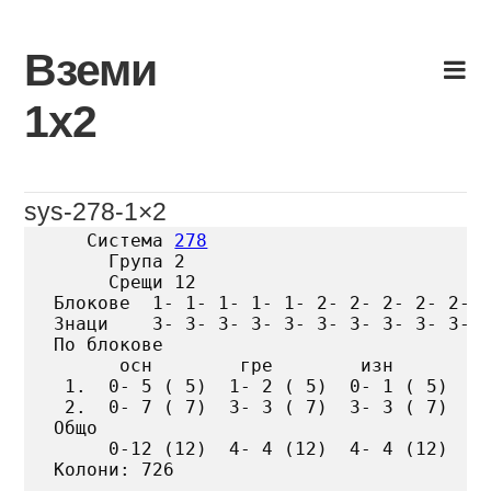
Skip
to
Вземи
content
1х2
sys-278-1×2
   Система 
278
     Група 2

     Срещи 12

Блокове  1- 1- 1- 1- 1- 2- 2- 2- 2- 2- 2
Знаци    3- 3- 3- 3- 3- 3- 3- 3- 3- 3- 3
По блокове

      осн        гре        изн

 1.  0- 5 ( 5)  1- 2 ( 5)  0- 1 ( 5)

 2.  0- 7 ( 7)  3- 3 ( 7)  3- 3 ( 7)

Общо

     0-12 (12)  4- 4 (12)  4- 4 (12)

Колони: 726
